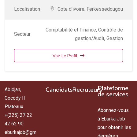
Localisation
Cote d'ivoire
,
Ferkessedougou
Comptabilité et Finance
,
Contrôle de
Secteur
gestion/Audit
,
Gestion
Voir Le Profil
Plateforme
Candidats
Recruteurs
Abidjan,
de services
Cocody II
Plateaux.
Abonnez-vous
+(225) 27 22
à Eburka Job
42 62 90
pour obtenir les
eburkajob@gm
dernières