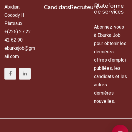
Plateforme
Candidats
Recruteurs
Abidjan,
de services
Cocody II
Plateaux.
Abonnez-vous
+(225) 27 22
à Eburka Job
42 62 90
pour obtenir les
eburkajob@gm
dernières
ail.com
offres d’emploi
publiées, les
candidats et les
autres
dernières
nouvelles.