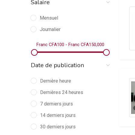
Salaire
Cariste
(1)
Mensuel
Chaudronnerie
(1)
Journalier
Commerce/Ventes
(7)
Franc CFA
100
-
Franc CFA
150,000
Communication
(2)
Comptabilité/Finance
(5)
Date de publication
Construction / BTP
(2)
Constructions / Installations
(0)
Dernière heure
Contrôle de gestion/Audit
Dernières 24 heures
(1)
7 derniers jours
Éducation Formation
(1)
14 derniers jours
Education/Enseignement
(2)
30 derniers jours
Electrotechnique/Electricité
(3)