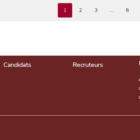
1
2
3
…
8
Candidats
Recruteurs