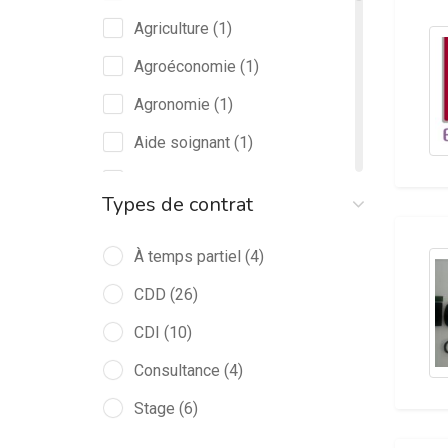
Agriculture
(1)
Agroéconomie
(1)
Agronomie
(1)
Aide soignant
(1)
Architecture
(1)
Types de contrat
Assistanat de Direction
(4)
Assurance
À temps partiel
(1)
(4)
Auxiliaire en pharmacie
CDD
(26)
(2)
Banque
CDI
(10)
(2)
Bâtiment
Consultance
(3)
(4)
Biochimie
Stage
(6)
(1)
Biomédical
(1)