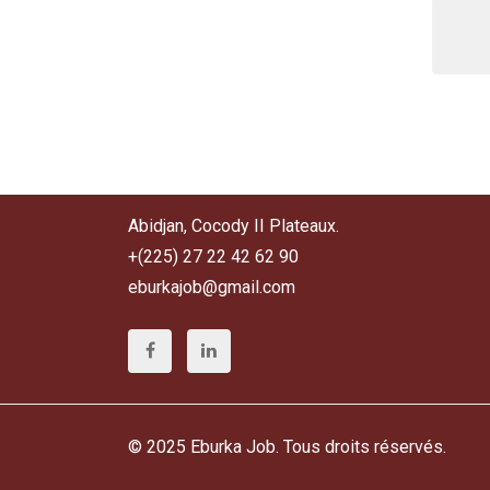
Pharmacie
(1)
Ressource humaine
(9)
Secrétariat
(4)
Sécurité/Défense
(1)
Transport (Chauffeur)
(3)
Abidjan, Cocody II Plateaux.
+(225) 27 22 42 62 90
eburkajob@gmail.com
© 2025 Eburka Job. Tous droits réservés.