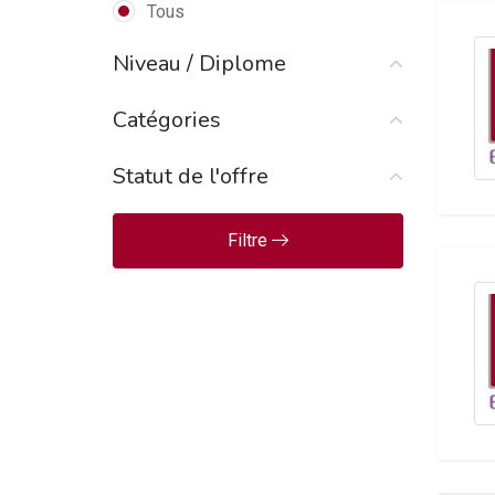
Tous
Entretien/Nettoyage
(1)
Niveau / Diplome
Généraliste
(1)
Catégories
Génie Mécanique et Productique
(1)
Statut de l'offre
Hôtellerie/Restauration
(3)
Informatique
(1)
Filtre
Logistique/Transport
(1)
Magasinage
(1)
Mécanique et Automatisme
Industriel
(1)
Météorologie
(2)