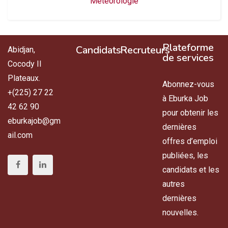
Météorologie
Plateforme
Candidats
Recruteurs
Abidjan,
de services
Cocody II
Plateaux.
Abonnez-vous
+(225) 27 22
à Eburka Job
42 62 90
pour obtenir les
eburkajob@gm
dernières
ail.com
offres d’emploi
publiées, les
candidats et les
autres
dernières
nouvelles.