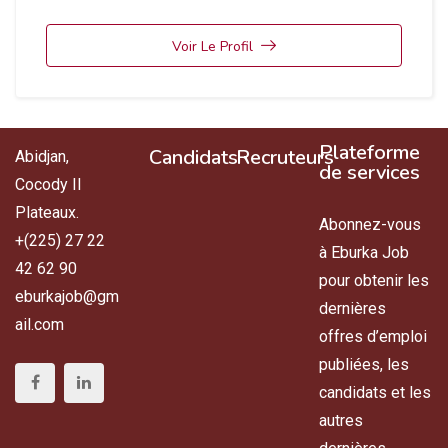
Voir Le Profil
Plateforme
Candidats
Recruteurs
Abidjan,
de services
Cocody II
Plateaux.
Abonnez-vous
+(225) 27 22
à Eburka Job
42 62 90
pour obtenir les
eburkajob@gm
dernières
ail.com
offres d’emploi
publiées, les
candidats et les
autres