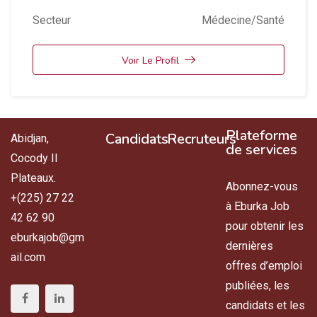
Secteur
Médecine/Santé
Voir Le Profil
Plateforme
Candidats
Recruteurs
Abidjan,
de services
Cocody II
Plateaux.
Abonnez-vous
+(225) 27 22
à Eburka Job
42 62 90
pour obtenir les
eburkajob@gm
dernières
ail.com
offres d’emploi
publiées, les
candidats et les