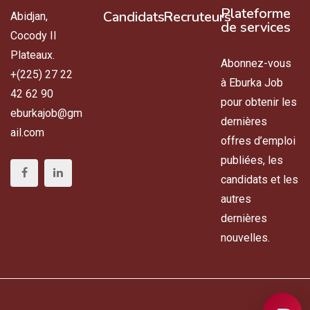
Plateforme
Candidats
Recruteurs
Abidjan,
de services
Cocody II
Plateaux.
Abonnez-vous
+(225) 27 22
à Eburka Job
42 62 90
pour obtenir les
eburkajob@gm
dernières
ail.com
offres d’emploi
publiées, les
candidats et les
autres
dernières
nouvelles.