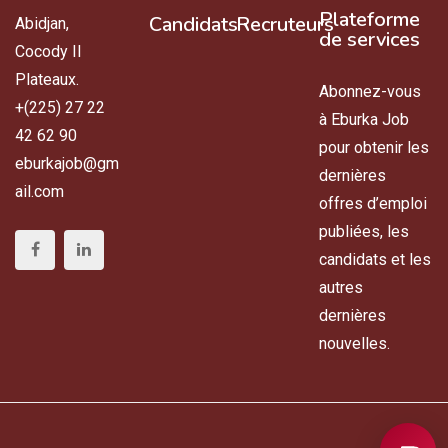
Plateforme
Candidats
Recruteurs
Abidjan,
de services
Cocody II
Plateaux.
Abonnez-vous
+(225) 27 22
à Eburka Job
42 62 90
pour obtenir les
eburkajob@gm
dernières
ail.com
offres d’emploi
publiées, les
candidats et les
autres
dernières
nouvelles.