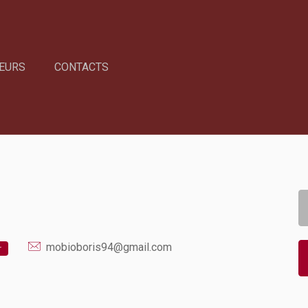
EURS
CONTACTS
mobioboris94@gmail.com
r