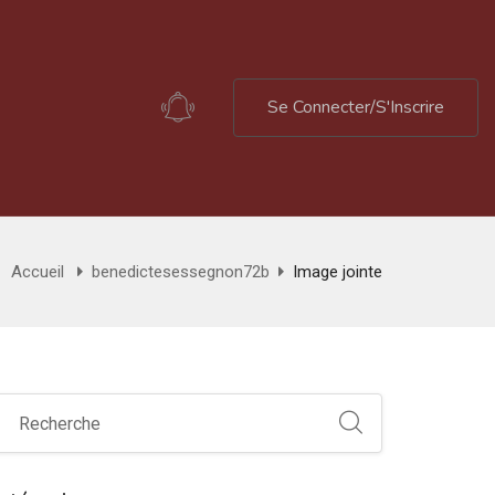
Se Connecter/S'Inscrire
Accueil
benedictesessegnon72b
Image jointe