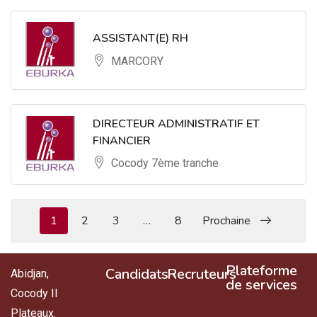
ASSISTANT(E) RH
MARCORY
DIRECTEUR ADMINISTRATIF ET
FINANCIER
Cocody 7ème tranche
1
2
3
…
8
Prochaine
Plateforme
Candidats
Recruteurs
Abidjan,
de services
Cocody II
Plateaux.