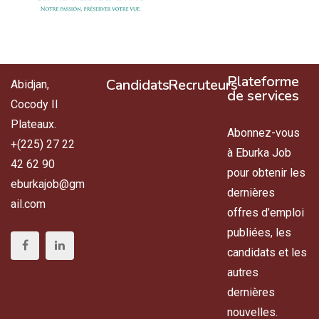
Plateforme
Candidats
Recruteurs
Abidjan,
de services
Cocody II
Plateaux.
Abonnez-vous
+(225) 27 22
à Eburka Job
42 62 90
pour obtenir les
eburkajob@gm
dernières
ail.com
offres d’emploi
publiées, les
candidats et les
autres
dernières
nouvelles.