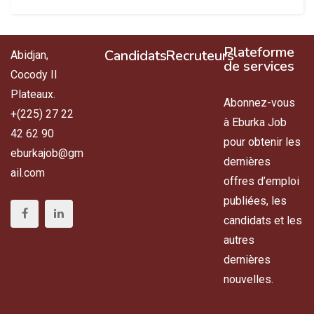
Plateforme
Candidats
Recruteurs
Abidjan,
de services
Cocody II
Plateaux.
Abonnez-vous
+(225) 27 22
à Eburka Job
42 62 90
pour obtenir les
eburkajob@gm
dernières
ail.com
offres d’emploi
publiées, les
candidats et les
autres
dernières
nouvelles.