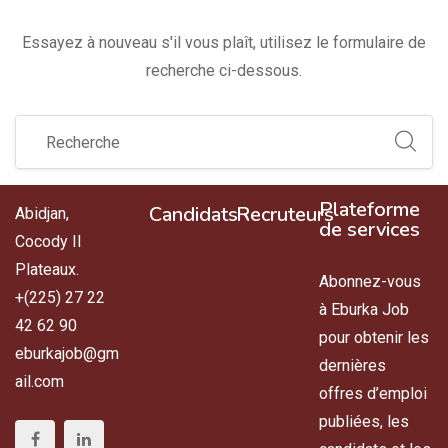
Essayez à nouveau s'il vous plaît, utilisez le formulaire de
recherche ci-dessous.
Plateforme
Candidats
Recruteurs
Abidjan,
de services
Cocody II
Plateaux.
Abonnez-vous
+(225) 27 22
à Eburka Job
42 62 90
pour obtenir les
eburkajob@gm
dernières
ail.com
offres d’emploi
publiées, les