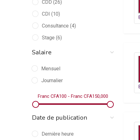
Auxiliaire en pharmacie
CDD
(26)
(2)
Banque
CDI
(10)
(2)
Bâtiment
Consultance
(3)
(4)
Biochimie
Stage
(6)
(1)
Biomédical
(1)
Salaire
Cariste
(1)
Mensuel
Chaudronnerie
(1)
Journalier
Commerce/Ventes
(7)
Franc CFA
100
-
Franc CFA
150,000
Communication
(2)
Comptabilité/Finance
(5)
Date de publication
Construction / BTP
(2)
Constructions / Installations
(0)
Dernière heure