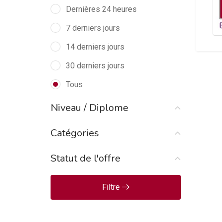
Contrôle de gestion/Audit
Dernières 24 heures
(1)
7 derniers jours
Éducation Formation
(1)
14 derniers jours
Education/Enseignement
(2)
30 derniers jours
Electrotechnique/Electricité
(3)
Tous
Entretien/Nettoyage
(1)
Niveau / Diplome
Généraliste
(1)
Catégories
Génie Mécanique et Productique
(1)
Statut de l'offre
Hôtellerie/Restauration
(3)
Informatique
(1)
Filtre
Logistique/Transport
(1)