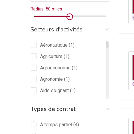
Radius:
50
miles
Secteurs d'activités
Aéronautique
(1)
Agriculture
(1)
Agroéconomie
(1)
Agronomie
(1)
Aide soignant
(1)
Architecture
(1)
Types de contrat
Assistanat de Direction
(4)
Assurance
À temps partiel
(1)
(4)