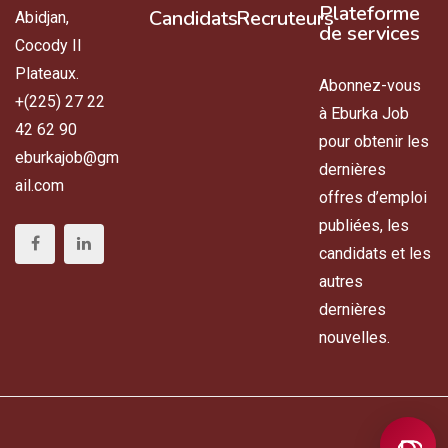
Plateforme
Candidats
Recruteurs
Abidjan,
de services
Cocody II
Plateaux.
Abonnez-vous
+(225) 27 22
à Eburka Job
42 62 90
pour obtenir les
eburkajob@gm
dernières
ail.com
offres d’emploi
publiées, les
candidats et les
autres
dernières
nouvelles.