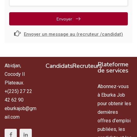
Envoyer
Envoyer un message au (recruteur /candidat)
Plateforme
Candidats
Recruteurs
Abidjan,
de services
Cocody II
Plateaux.
Abonnez-vous
+(225) 27 22
à Eburka Job
42 62 90
pour obtenir les
eburkajob@gm
dernières
ail.com
offres d’emploi
publiées, les