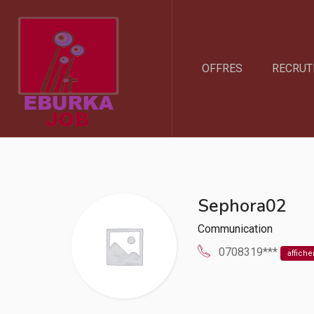
OFFRES
RECRUT
Sephora02
Communication
0708319***
affiche