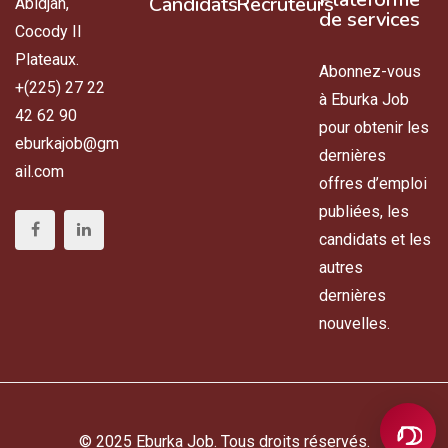
Candidats
Recruteurs
Abidjan,
de services
Cocody II
Plateaux.
Abonnez-vous
+(225) 27 22
à Eburka Job
42 62 90
pour obtenir les
eburkajob@gm
dernières
ail.com
offres d’emploi
publiées, les
candidats et les
autres
dernières
nouvelles.
© 2025 Eburka Job. Tous droits réservés.