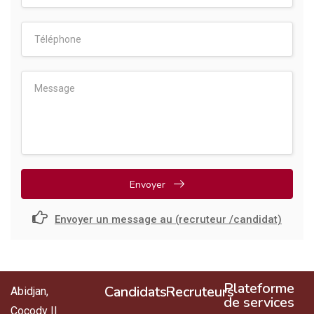
Envoyer
Envoyer un message au (recruteur /candidat)
Plateforme
Candidats
Recruteurs
Abidjan,
de services
Cocody II