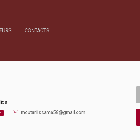
EURS
CONTACTS
lics
moutariissama58@gmail.com
r