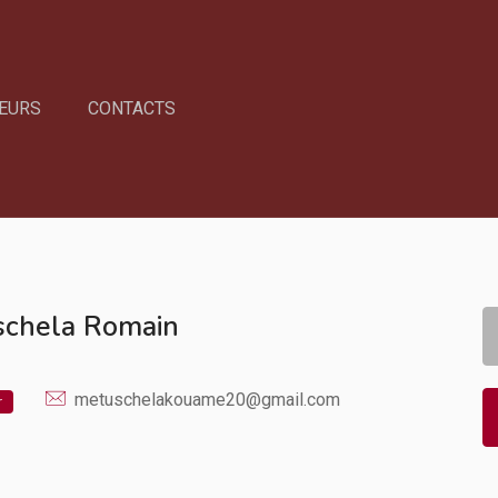
EURS
CONTACTS
chela Romain
metuschelakouame20@gmail.com
r