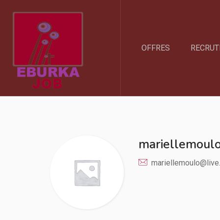
OFFRES
RECRUT
mariellemoul
mariellemoulo@live.