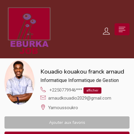
Kouadio kouakou franck arnaud
Informatique
Informatique de Gestion
+2250779946***
afficher
arnaudkouadio2029@gmail.com
Yamoussoukro
Ajouter aux favoris