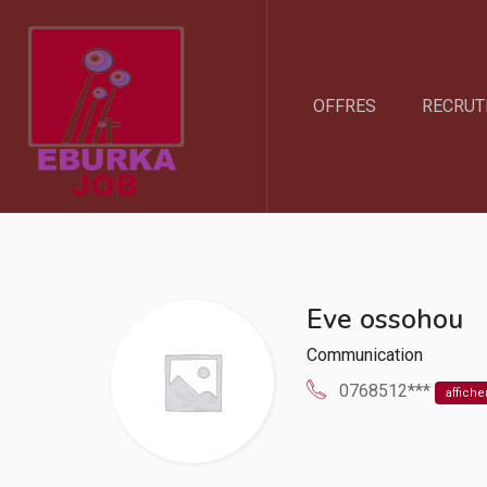
OFFRES
RECRUT
Eve ossohou
Communication
0768512***
affiche