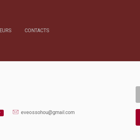
EURS
CONTACTS
eveossohou@gmail.com
r