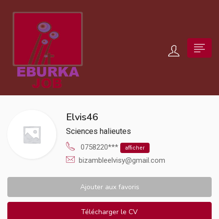
Elvis46
Sciences halieutes
0758220***
afficher
bizambleelvisy@gmail.com
Ajouter aux favoris
Télécharger le CV