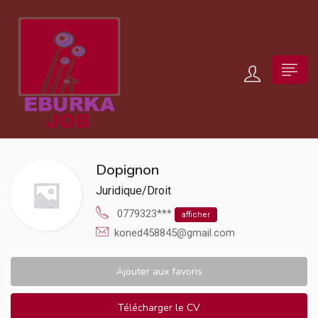
Dopignon
Juridique/Droit
0779323***
afficher
koned458845@gmail.com
Ajouter aux favoris
Télécharger le CV