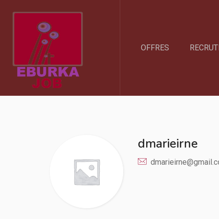
OFFRES
RECRUT
dmarieirne
dmarieirne@gmail.