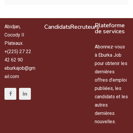
Plateforme
Candidats
Recruteurs
Abidjan,
de services
Cocody II
Plateaux.
Abonnez-vous
+(225) 27 22
à Eburka Job
42 62 90
pour obtenir les
eburkajob@gm
dernières
ail.com
offres d’emploi
publiées, les
candidats et les
autres
dernières
nouvelles.