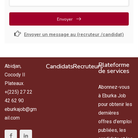
Envoyer
Envoyer un message au (recruteur /candidat)
Plateforme
Candidats
Recruteurs
Abidjan,
de services
Cocody II
Plateaux.
Abonnez-vous
+(225) 27 22
à Eburka Job
42 62 90
pour obtenir les
eburkajob@gm
dernières
ail.com
offres d’emploi
publiées, les