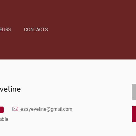
EURS
CONTACTS
veline
essyeveline@gmail.com
r
able