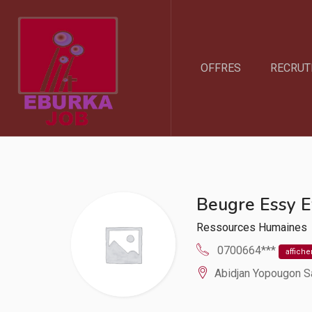
OFFRES
RECRUT
Beugre Essy E
Ressources Humaines
0700664***
affiche
Abidjan Yopougon S