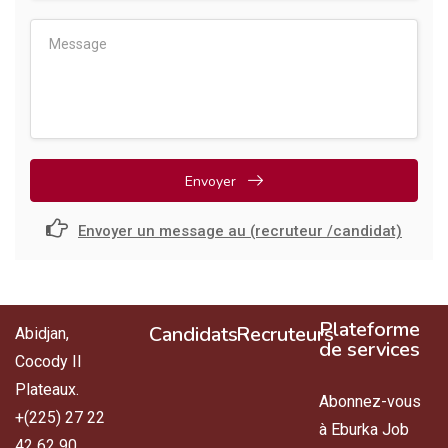
Envoyer
Envoyer un message au (recruteur /candidat)
Plateforme
Candidats
Recruteurs
Abidjan,
de services
Cocody II
Plateaux.
Abonnez-vous
+(225) 27 22
à Eburka Job
42 62 90