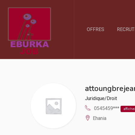
OFFRES
RECRUT
attoungbreje
Juridique/Droit
0545459***
affiche
Ehania