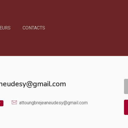
EURS
CONTACTS
aneudesy@gmail.com
attoungbrejeaneudesy@gmail.com
r