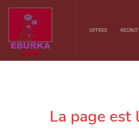
OFFRES
RECRUT
La page est 