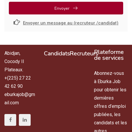
Envoyer
Envoyer un message au (recruteur /candidat)
Plateforme
Candidats
Recruteurs
Abidjan,
de services
Cocody II
Plateaux.
Abonnez-vous
+(225) 27 22
à Eburka Job
42 62 90
pour obtenir les
eburkajob@gm
dernières
ail.com
offres d’emploi
publiées, les
candidats et les
autres