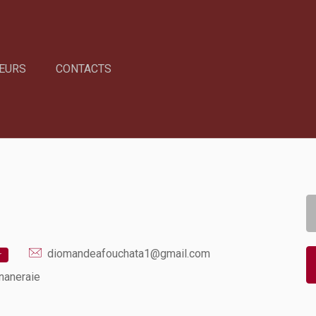
EURS
CONTACTS
diomandeafouchata1@gmail.com
r
naneraie